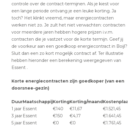
controle over de contract-termijnen. Als je kiest voor
een lange periode ontvang je een leuke korting. Ja
toch? Het klinkt vreemd, maar energiecontracten
werken niet zo. Je zult het niet verwachten: contracten
voor meerdere jaren hebben hogere prijzen i.v.m.
contracten die je vastzet voor de korte termijn. Geef jij
de voorkeur aan een goedkoop energiecontract in Boijl?
Sluit dan een zo kort mogelijk contract af. Ter illustratie
hebben hieronder een berekening weergegeven van
Essent .
Korte energiecontracten zijn goedkoper (van een
doorsnee-gezin)
Duur
Maatschappij
Korting
Korting/maand
Kostenplaat
1 jaar
Essent
€140
€11,67
€1.521,45
3 jaar
Essent
€150
€4,17
€1.641,45
5 jaar
Essent
€0
€0
€1.761,45