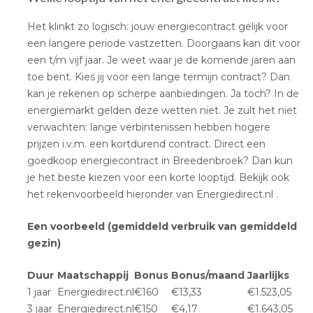
Het klinkt zo logisch: jouw energiecontract gelijk voor
een langere periode vastzetten. Doorgaans kan dit voor
een t/m vijf jaar. Je weet waar je de komende jaren aan
toe bent. Kies jij voor een lange termijn contract? Dan
kan je rekenen op scherpe aanbiedingen. Ja toch? In de
energiemarkt gelden deze wetten niet. Je zult het niet
verwachten: lange verbintenissen hebben hogere
prijzen i.v.m. een kortdurend contract. Direct een
goedkoop energiecontract in Breedenbroek? Dan kun
je het beste kiezen voor een korte looptijd. Bekijk ook
het rekenvoorbeeld hieronder van Energiedirect.nl .
Een voorbeeld (gemiddeld verbruik van gemiddeld
gezin)
Duur
Maatschappij
Bonus
Bonus/maand
Jaarlijks
1 jaar
Energiedirect.nl
€160
€13,33
€1.523,05
3 jaar
Energiedirect.nl
€150
€4,17
€1.643,05