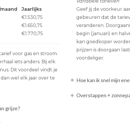
Variabele tarieven
g/maand
Jaarlijks
Geef jij de voorkeur aa
€1.530,75
gebeuren dat de tarie
€1.650,75
veranderen. Doorgaans v
€1.770,75
begin (januari) en halv
kan goedkoper worden,
prijzen is doorgaan last
 tarief voor gas en stroom.
voordeliger.
aal iets anders. Bij elk
nus. Dit voordeel vindt je
 dan wel elk jaar over te
Hoe kan ik snel mijn e
Overstappen + zonnepan
n grijze?
?