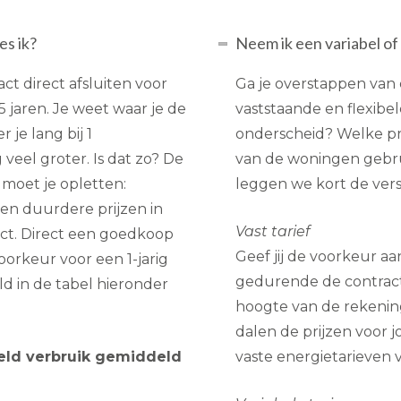
es ik?
Neem ik een variabel of
ct direct afsluiten voor
Ga je overstappen van e
 5 jaren. Je weet waar je de
vaststaande en flexibel
je lang bij 1
onderscheid? Welke prij
 veel groter. Is dat zo? De
van de woningen gebru
moet je opletten:
leggen we kort de versc
en duurdere prijzen in
Vast tarief
ct. Direct een goedkoop
Geef jij de voorkeur aa
oorkeur voor een 1-jarig
gedurende de contractp
ld in de tabel hieronder
hoogte van de rekening
dalen de prijzen voor j
eld verbruik gemiddeld
vaste energietarieven 