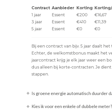
Contract
Aanbieder
Korting
Kortin
1 jaar
Essent
€200
€16,67
3 jaar
Essent
€410
€11,39
5 jaar
Essent
€0
€0
Bij een contract van bijv. 5 jaar daalt het
Echter, de welkomstbonus maakt het verh
jaarcontract krijg je elk jaar weer een bo
dus alleen bij korte-contracten. Je dient
stappen.
Is groene energie automatisch duurder da
Kies ik voor een enkele of dubbele meter