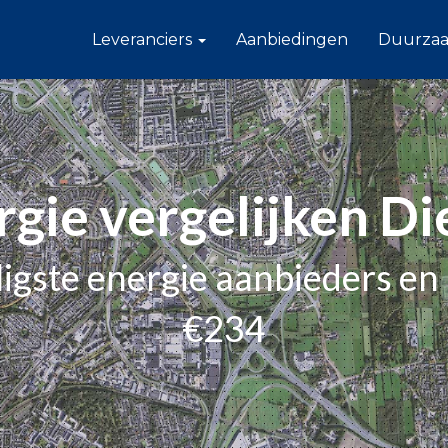
Leveranciers
Aanbiedingen
Duurza
rgie vergelijken Di
igste energie aanbieders en 
€234