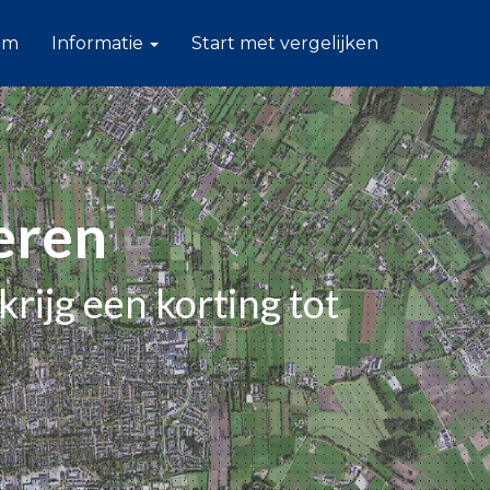
am
Informatie
Start met vergelijken
eren
krijg een korting tot