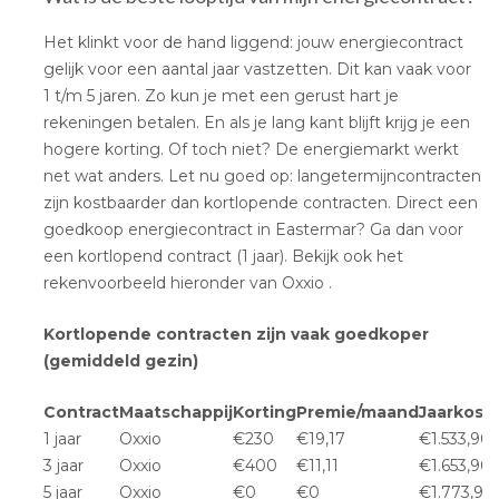
Het klinkt voor de hand liggend: jouw energiecontract
gelijk voor een aantal jaar vastzetten. Dit kan vaak voor
1 t/m 5 jaren. Zo kun je met een gerust hart je
rekeningen betalen. En als je lang kant blijft krijg je een
hogere korting. Of toch niet? De energiemarkt werkt
net wat anders. Let nu goed op: langetermijncontracten
zijn kostbaarder dan kortlopende contracten. Direct een
goedkoop energiecontract in Eastermar? Ga dan voor
een kortlopend contract (1 jaar). Bekijk ook het
rekenvoorbeeld hieronder van Oxxio .
Kortlopende contracten zijn vaak goedkoper
(gemiddeld gezin)
Contract
Maatschappij
Korting
Premie/maand
Jaarkost
1 jaar
Oxxio
€230
€19,17
€1.533,90
3 jaar
Oxxio
€400
€11,11
€1.653,90
5 jaar
Oxxio
€0
€0
€1.773,90