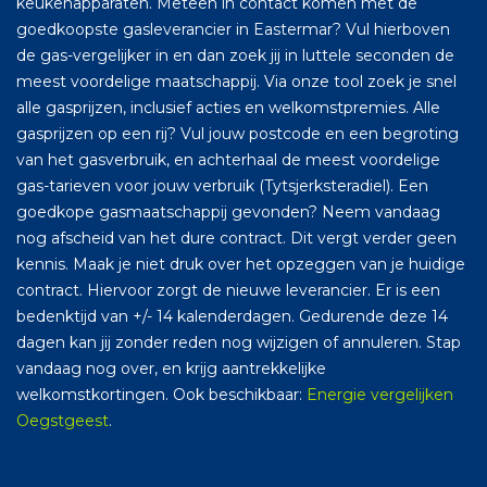
keukenapparaten. Meteen in contact komen met de
goedkoopste gasleverancier in Eastermar? Vul hierboven
de gas-vergelijker in en dan zoek jij in luttele seconden de
meest voordelige maatschappij. Via onze tool zoek je snel
alle gasprijzen, inclusief acties en welkomstpremies. Alle
gasprijzen op een rij? Vul jouw postcode en een begroting
van het gasverbruik, en achterhaal de meest voordelige
gas-tarieven voor jouw verbruik (Tytsjerksteradiel). Een
goedkope gasmaatschappij gevonden? Neem vandaag
nog afscheid van het dure contract. Dit vergt verder geen
kennis. Maak je niet druk over het opzeggen van je huidige
contract. Hiervoor zorgt de nieuwe leverancier. Er is een
bedenktijd van +/- 14 kalenderdagen. Gedurende deze 14
dagen kan jij zonder reden nog wijzigen of annuleren. Stap
vandaag nog over, en krijg aantrekkelijke
welkomstkortingen. Ook beschikbaar:
Energie vergelijken
Oegstgeest
.