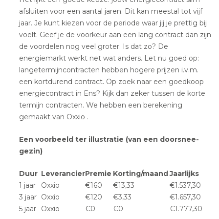
afsluiten voor een aantal jaren. Dit kan meestal tot vijf
jaar. Je kunt kiezen voor de periode waar jij je prettig bij
voelt. Geef je de voorkeur aan een lang contract dan zijn
de voordelen nog veel groter. Is dat zo? De
energiemarkt werkt net wat anders. Let nu goed op:
langetermijncontracten hebben hogere prijzen i.v.m.
een kortdurend contract. Op zoek naar een goedkoop
energiecontract in Ens? Kijk dan zeker tussen de korte
termijn contracten. We hebben een berekening
gemaakt van Oxxio .
Een voorbeeld ter illustratie (van een doorsnee-
gezin)
Duur
Leverancier
Premie
Korting/maand
Jaarlijks
1 jaar
Oxxio
€160
€13,33
€1.537,30
3 jaar
Oxxio
€120
€3,33
€1.657,30
5 jaar
Oxxio
€0
€0
€1.777,30