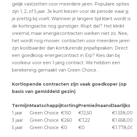
gelijk vastzetten voor meerdere jaren. Populaire opties
zijn 1, 2, of 5 jaar. Je kunt kiezen voor de periode waar jij
je prettig bij voelt. Wanneer je langere tijd klant wordt is
de kortingsactie nog gunstiger. Klopt dat? Het klinkt
vreemd, maar energiecontracten werken niet zo. Nee,
het wordt nog mooier: contracten voor meerdere jaren
zijn kostbaarder dan kortdurende prijsafspraken. Direct
een goedkoop energiecontract in Erp? Kies dan bij
voorkeur voor een 1-jarig contract. We hebben een
berekening gemaakt van Green Choice .
Kortlopende contracten zijn vaak goedkoper (op
basis van gemiddeld gezin)
Termijn
Maatschappij
Korting
Premie/maand
Jaarlijks
1 jaar
Green Choice
€150
€12,50
€1.538,00
3 jaar
Green Choice
€260
€7,22
€1.658,00
5 jaar
Green Choice
€0
€0
€1.778,00