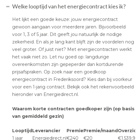
Welke looptijd van het energiecontract kies ik?
Het lijkt een goede keuze: jouw energiecontract
gewoon aangaan voor meerdere jaren. Bijvoorbeeld
voor 1, 3 of 5 jaar. Dit geeft jou natuurlijk de nodige
zekerheid. En als je lang kant blijft zijn de voordelen nog
veel groter. Of juist niet? Met energiecontracten werkt
het vaak niet zo. Let nu goed op: langdurige
overeenkomsten zijn gepeperder dan kortdurende
prijsafspraken. Op zoek naar een goedkoop
energiecontract in Frederiksoord? Kies dan bij voorkeur
voor een 1-jarig contract. Bekijk ook het rekenvoorbeeld
hieronder van Energiedirect.nl.
Waarom korte contracten goedkoper zijn (op basis
van gemiddeld gezin)
Looptijd
Leverancier
Premie
Premie/maand
Overzich
1 jaar
Energiedirect.nl
€240
€20
€1.539,95