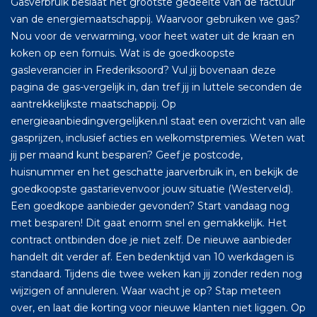
Gasverbruik beslaat het grootste gedeelte van de factuur
van de energiemaatschappij. Waarvoor gebruiken we gas?
Nou voor de verwarming, voor heet water uit de kraan en
koken op een fornuis. Wat is de goedkoopste
gasleverancier in Frederiksoord? Vul jij bovenaan deze
pagina de gas-vergelijk in, dan tref jij in luttele seconden de
aantrekkelijkste maatschappij. Op
energieaanbiedingvergelijken.nl staat een overzicht van alle
gasprijzen, inclusief acties en welkomstpremies. Weten wat
jij per maand kunt besparen? Geef je postcode,
huisnummer en het geschatte jaarverbruik in, en bekijk de
goedkoopste gastarievenvoor jouw situatie (Westerveld).
Een goedkope aanbieder gevonden? Start vandaag nog
met besparen! Dit gaat enorm snel en gemakkelijk. Het
contract ontbinden doe je niet zelf. De nieuwe aanbieder
handelt dit verder af. Een bedenktijd van 10 werkdagen is
standaard. Tijdens die twee weken kan jij zonder reden nog
wijzigen of annuleren. Waar wacht je op? Stap meteen
over, en laat die korting voor nieuwe klanten niet liggen. Op