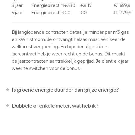
3 jaar
Energiedirect.nl
€330
€9,17
€1.659,95
5 jaar
Energiedirect.nl
€0
€0
€1.779,95
Bij langlopende contracten betaal je minder per m3 gas
en kWh stroom. Je ontvangt helaas maar één keer de
welkomst vergoeding. En bij ieder afgesloten
jaarcontract heb je weer recht op de bonus. Dit maakt
de jaarcontracten aantrekkelijk geprijsd. Je dient elk jaar
weer te switchen voor de bonus.
Is groene energie duurder dan grijze energie?
Dubbele of enkele meter, wat heb ik?