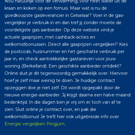
Nou natuurlijk voor de verwarming, voor heet water uit de
kraan en koken op een fornuis. Maar wat is nu de
goedkoopste gasleverancier in Gelselaar? Voer in de gas-
vergelijker je verbruik in en dan tref jij zonder moeite de
voordeligste gas aanbieder. Op deze website vind je
actuele gasprijzen, met cashback-acties en
welkomstbonussen. Direct alle gasprijzen vergelijken? Kies
de postcode, huisnummer en het geschatte verbruik per
jaar in, en check aantrekkelijke gastarieven voor jouw
woning (Berkelland). Een geschikte aanbieder ontdekt?
Online sluit je dit tegenwoordig gemakkelijk over. Hiervoor
hoef je zelf maar weinig te doen. Je huidige contract
opzeggen doe je niet zelf. Dit wordt opgepakt door de
nieuwe energie-aanbieder. Jij krijgt daarna een halve maand
bedenktijd. In die dagen ben je vrij om er toch van af te
zien. Sluit online je contract over, en pak die
welkomstbonus! Je treft hier ook uitgebreide info over
Energie vergelijken Pingjum
.