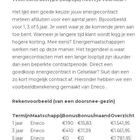
Het lijkt een goede keuze: jouw energiecontract
meteen afsluiten voor een aantal jaren. Bijvoorbeeld
voor 1, 3 of 5 jaar. Je weet waar je de komende jaren aan
toe bent. Wanneer je langere tijd klant wordt krijg je een
hogere korting. Mee eens? Energiemaatschappijen
werken niet op deze manier. Het tegendeel is waar:
energiecontracten met een lange looptijd zijn duurder
dan een beperkte contractperiode. Direct een
goedkoop energiecontract in Gelselaar? Sluit dan een
zo kort mogelijk contract af. Hieronder hebben we een
voorbeeldberekening gemaakt van Eneco .
Rekenvoorbeeld (van een doorsnee-gezin)
Termijn
Maatschappij
Bonus
Bonus/maand
Overzicht
1 jaar
Eneco
€190
€15,83
€1.541,95
3 jaar
Eneco
€410
€11,39
€1.661,95
5 jaar
Eneco
€0
€0
€1.781,95