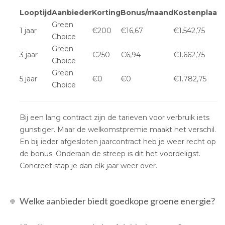
Looptijd
Aanbieder
Korting
Bonus/maand
Kostenplaatj
Green
1 jaar
€200
€16,67
€1.542,75
Choice
Green
3 jaar
€250
€6,94
€1.662,75
Choice
Green
5 jaar
€0
€0
€1.782,75
Choice
Bij een lang contract zijn de tarieven voor verbruik iets
gunstiger. Maar de welkomstpremie maakt het verschil.
En bij ieder afgesloten jaarcontract heb je weer recht op
de bonus. Onderaan de streep is dit het voordeligst.
Concreet stap je dan elk jaar weer over.
Welke aanbieder biedt goedkope groene energie?