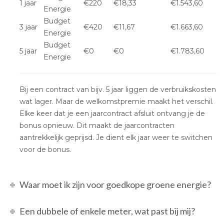
1 jaar
€220
€18,33
€1.543,60
Energie
Budget
3 jaar
€420
€11,67
€1.663,60
Energie
Budget
5 jaar
€0
€0
€1.783,60
Energie
Bij een contract van bijv. 5 jaar liggen de verbruikskosten
wat lager. Maar de welkomstpremie maakt het verschil.
Elke keer dat je een jaarcontract afsluit ontvang je de
bonus opnieuw. Dit maakt de jaarcontracten
aantrekkelijk geprijsd. Je dient elk jaar weer te switchen
voor de bonus.
Waar moet ik zijn voor goedkope groene energie?
Een dubbele of enkele meter, wat past bij mij?