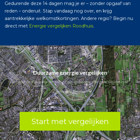
Gedurende deze 14 dagen mag je er – zonder opgaaf van
reden – onderuit. Stap vandaag nog over, en krijg
aantrekkelijke welkomstkortingen. Andere regio? Begin nu
direct met
Energie vergelijken Roodhuis
.
Duurzame energie vergelijken
Vergelijk de populaires stroom- en gas aanbieders voor jouw situatie in de
gemeente Gouda.
Start met vergelijken