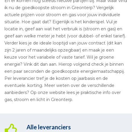
En er komen nog steeds nieuwe partijen bij. Maar waar vind
ik nu de goedkoopste stroom in Greonterp? Vergelijk
actuele prijzen voor stroom en gas voor jouw individuele
situatie. Hoe gaat dat? Eigenlijk is het kinderspel. Vul je
locatie in, geef aan wat het verbruik is (stroom en gas) en
geef aan welke meter je hebt (voor dubbel- of enkel tarief).
Verder kies je de ideale looptijd van jouw contract (dit kan
zijn 2 jaren of maandelijks opzegbaar) en maak je een
keuze voor het variabele of vaste tarief. Wil je groene
energie? Vink dit dan aan. Hierop volgend check je binnen
een paar seconden de goedkoopste energiemaatschappij.
Per leverancier tref je de kosten op jaarbasis en de
eventuele. korting. Meer weten over de verschillende
aanbieders? Op onze website lees je praktische info over
gas, stroom en licht in Greonterp.
Alle leveranciers