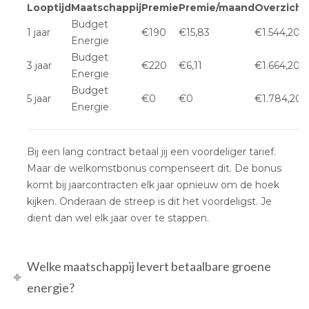
Looptijd
Maatschappij
Premie
Premie/maand
Overzicht
Budget
1 jaar
€190
€15,83
€1.544,20
Energie
Budget
3 jaar
€220
€6,11
€1.664,20
Energie
Budget
5 jaar
€0
€0
€1.784,20
Energie
Bij een lang contract betaal jij een voordeliger tarief.
Maar de welkomstbonus compenseert dit. De bonus
komt bij jaarcontracten elk jaar opnieuw om de hoek
kijken. Onderaan de streep is dit het voordeligst. Je
dient dan wel elk jaar over te stappen.
Welke maatschappij levert betaalbare groene
energie?