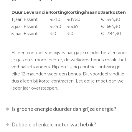
Duur
Leverancier
Korting
Korting/maand
Jaarkosten
1 jaar
Essent
€210
€17,50
€1.544,30
3 jaar
Essent
€240
€6,67
€1.664,30
5 jaar
Essent
€0
€0
€1.784,30
Bij een contract van bijv. 5 jaar ga je minder betalen voor
je gas en stroom. Echter, de welkomstbonus maakt het
verhaal iets anders. Bij een 1-jarig contract ontvang je
elke 12 maanden weer een bonus. Dit voordeel vindt je
dus alleen bij korte-contracten. Let op: je moet dan wel
ieder jaar overstappen.
Is groene energie duurder dan grijze energie?
Dubbele of enkele meter, wat heb ik?