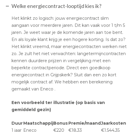
Welke energiecontract-looptijd kies ik?
Het klinkt zo logisch: jouw energiecontract slim
aangaan voor meerdere jaren. Dit kan vaak voor 1 t/m 5
jaren. Je weet waar je de komende jaren aan toe bent.
En als loyale klant krijg je een hogere korting. Is dat zo?
Het klinkt vreemd, maar energiecontracten werken niet
zo. Je zult het niet verwachten: langetermijncontracten
kennen duurdere prijzen in vergelijking met een
beperkte contractperiode. Direct een goedkoop
energiecontract in Grijpskerk? Sluit dan een zo kort
mogelijk contract af. We hebben een berekening
gemaakt van Eneco .
Een voorbeeld ter illustratie (op basis van
gemiddeld gezin)
Duur
Maatschappij
Bonus
Premie/maand
Jaarkosten
1 jaar
Eneco
€220
€18,33
€1.544,35