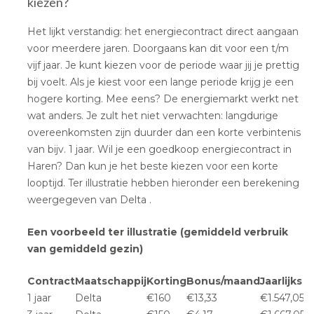
kiezen?
Het lijkt verstandig: het energiecontract direct aangaan
voor meerdere jaren. Doorgaans kan dit voor een t/m
vijf jaar. Je kunt kiezen voor de periode waar jij je prettig
bij voelt. Als je kiest voor een lange periode krijg je een
hogere korting. Mee eens? De energiemarkt werkt net
wat anders. Je zult het niet verwachten: langdurige
overeenkomsten zijn duurder dan een korte verbintenis
van bijv. 1 jaar. Wil je een goedkoop energiecontract in
Haren? Dan kun je het beste kiezen voor een korte
looptijd. Ter illustratie hebben hieronder een berekening
weergegeven van Delta .
Een voorbeeld ter illustratie (gemiddeld verbruik
van gemiddeld gezin)
Contract
Maatschappij
Korting
Bonus/maand
Jaarlijks
1 jaar
Delta
€160
€13,33
€1.547,05