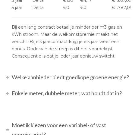
3 jaar
Delta
€150
€4,17
€1.667,05
5 jaar
Delta
€0
€0
€1.787,05
Bij een lang contract betaal je minder per m3 gas en
kWh stroom. Maar de welkomstpremie maakt het
verschil. Bij elk jaarcontract krijg je elk jaar weer een
bonus. Onderaan de streep is dit het voordeligst.
Consequentie is dat je ieder jaar opnieuw switcht.
Welke aanbieder biedt goedkope groene energie?
Enkele meter, dubbele meter, wat houdt dat in?
Moet ik kiezen voor een variabel- of vast
energietarief?