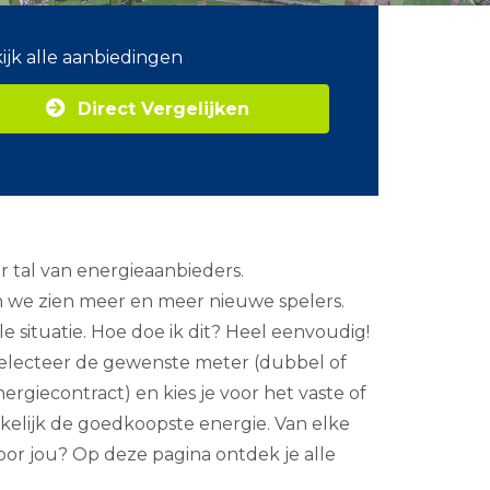
ijk alle aanbiedingen
Direct Vergelijken
r tal van energieaanbieders.
n we zien meer en meer nieuwe spelers.
e situatie. Hoe doe ik dit? Heel eenvoudig!
selecteer de gewenste meter (dubbel of
energiecontract) en kies je voor het vaste of
kkelijk de goedkoopste energie. Van elke
oor jou? Op deze pagina ontdek je alle