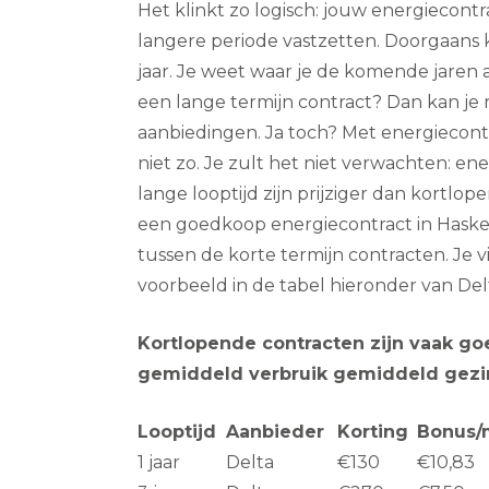
Het klinkt zo logisch: jouw energiecontr
langere periode vastzetten. Doorgaans ka
jaar. Je weet waar je de komende jaren aa
een lange termijn contract? Dan kan je
aanbiedingen. Ja toch? Met energiecont
niet zo. Je zult het niet verwachten: e
lange looptijd zijn prijziger dan kortlop
een goedkoop energiecontract in Haske
tussen de korte termijn contracten. Je 
voorbeeld in de tabel hieronder van Delt
Kortlopende contracten zijn vaak go
gemiddeld verbruik gemiddeld gezi
Looptijd
Aanbieder
Korting
Bonus/
1 jaar
Delta
€130
€10,83