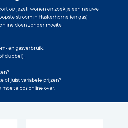
kort op jezelf wonen en zoek je een nieuwe
pste stroom in Haskerhorne (en gas).
 online doen zonder moeite:
om- en gasverbruik.
 of dubbel).
tten?
te of juist variabele prijzen?
p moeiteloos online over.