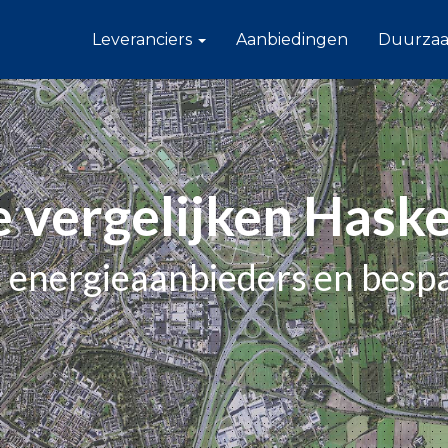
Leveranciers
Aanbiedingen
Duurza
e vergelijken Hask
e energieaanbieders en besp