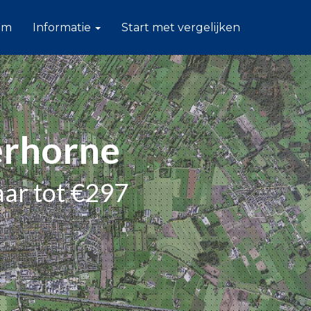
am
Informatie
Start met vergelijken
erhorne
aar tot €297