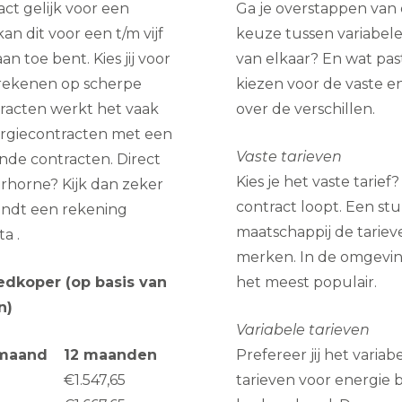
act gelijk voor een
Ga je overstappen van
n dit voor een t/m vijf
keuze tussen variabele 
n toe bent. Kies jij voor
van elkaar? En wat pas
 rekenen op scherpe
kiezen voor de vaste e
racten werkt het vaak
over de verschillen.
nergiecontracten met een
Vaste tarieven
ende contracten. Direct
Kies je het vaste tarief
rhorne? Kijk dan zeker
contract loopt. Een st
vindt een rekening
maatschappij de tarieve
a .
merken. In de omgeving
edkoper (op basis van
het meest populair.
n)
Variabele tarieven
maand
12 maanden
Prefereer jij het varia
€1.547,65
tarieven voor energie