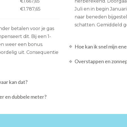
€1.667,65
herberekend. Doorgaans 
€1.787,65
Juli en in begin Janua
naar beneden bijgesteld
schatten. Gemiddeld ge
minder betalen voor je gas
nseert dit. Bij een 1-
den weer een bonus.
Hoe kan ik snel mijn e
ordelig uit. Consequentie
Overstappen en zonnepa
waar kan dat?
ter en dubbele meter?