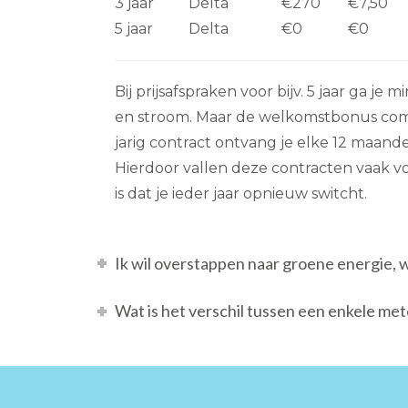
3 jaar
Delta
€270
€7,50
5 jaar
Delta
€0
€0
Bij prijsafspraken voor bijv. 5 jaar ga je 
en stroom. Maar de welkomstbonus compe
jarig contract ontvang je elke 12 maan
Hierdoor vallen deze contracten vaak vo
is dat je ieder jaar opnieuw switcht.
Ik wil overstappen naar groene energie, 
Wat is het verschil tussen een enkele me