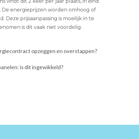
vindt dit 2 keer per jaar plaats, in eind
ri. De energieprijzen worden omhoog of
. Deze prijsaanpassing is moeilijk in te
nomen is dit vaak niet voordelig.
nergiecontract opzeggen en overstappen?
nelen: is dit ingewikkeld?