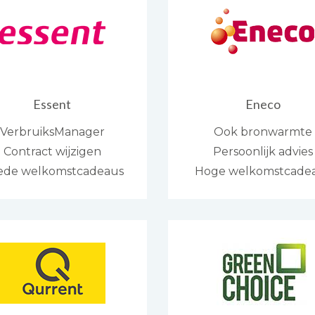
Essent
Eneco
VerbruiksManager
Ook bronwarmte
Contract wijzigen
Persoonlijk advies
ede welkomstcadeaus
Hoge welkomstcade