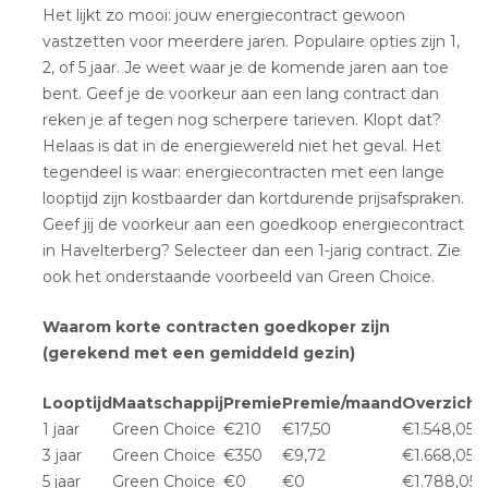
Het lijkt zo mooi: jouw energiecontract gewoon
vastzetten voor meerdere jaren. Populaire opties zijn 1,
2, of 5 jaar. Je weet waar je de komende jaren aan toe
bent. Geef je de voorkeur aan een lang contract dan
reken je af tegen nog scherpere tarieven. Klopt dat?
Helaas is dat in de energiewereld niet het geval. Het
tegendeel is waar: energiecontracten met een lange
looptijd zijn kostbaarder dan kortdurende prijsafspraken.
Geef jij de voorkeur aan een goedkoop energiecontract
in Havelterberg? Selecteer dan een 1-jarig contract. Zie
ook het onderstaande voorbeeld van Green Choice.
Waarom korte contracten goedkoper zijn
(gerekend met een gemiddeld gezin)
Looptijd
Maatschappij
Premie
Premie/maand
Overzicht
1 jaar
Green Choice
€210
€17,50
€1.548,05
3 jaar
Green Choice
€350
€9,72
€1.668,05
5 jaar
Green Choice
€0
€0
€1.788,05