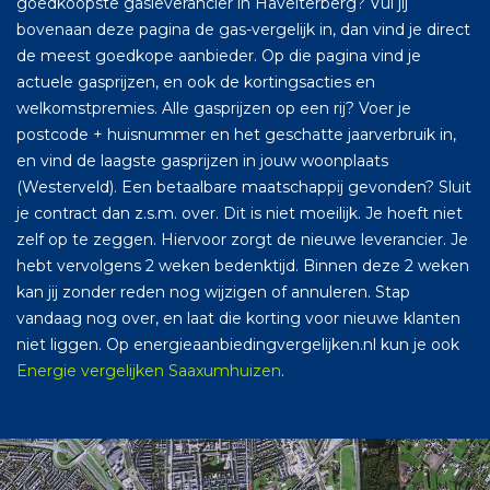
goedkoopste gasleverancier in Havelterberg? Vul jij
bovenaan deze pagina de gas-vergelijk in, dan vind je direct
de meest goedkope aanbieder. Op die pagina vind je
actuele gasprijzen, en ook de kortingsacties en
welkomstpremies. Alle gasprijzen op een rij? Voer je
postcode + huisnummer en het geschatte jaarverbruik in,
en vind de laagste gasprijzen in jouw woonplaats
(Westerveld). Een betaalbare maatschappij gevonden? Sluit
je contract dan z.s.m. over. Dit is niet moeilijk. Je hoeft niet
zelf op te zeggen. Hiervoor zorgt de nieuwe leverancier. Je
hebt vervolgens 2 weken bedenktijd. Binnen deze 2 weken
kan jij zonder reden nog wijzigen of annuleren. Stap
vandaag nog over, en laat die korting voor nieuwe klanten
niet liggen. Op energieaanbiedingvergelijken.nl kun je ook
Energie vergelijken Saaxumhuizen
.