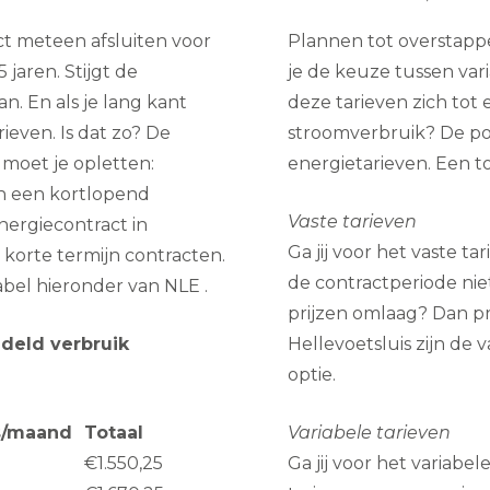
act meteen afsluiten voor
Plannen tot overstappe
 jaren. Stijgt de
je de keuze tussen var
n. En als je lang kant
deze tarieven zich tot 
rieven. Is dat zo? De
stroomverbruik? De pop
moet je opletten:
energietarieven. Een t
an een kortlopend
Vaste tarieven
ergiecontract in
Ga jij voor het vaste t
 korte termijn contracten.
de contractperiode nie
abel hieronder van NLE .
prijzen omlaag? Dan prof
deld verbruik
Hellevoetsluis zijn de
optie.
s/maand
Totaal
Variabele tarieven
€1.550,25
Ga jij voor het variabe