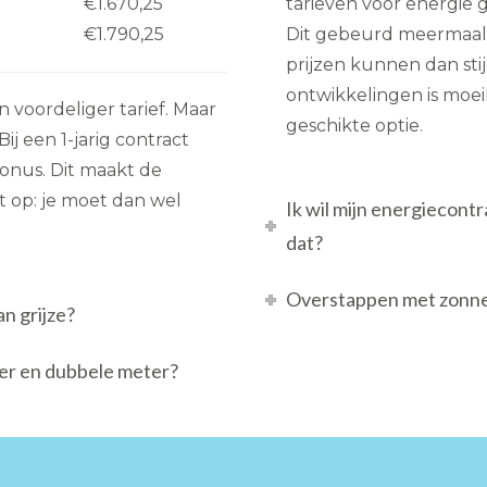
€1.670,25
tarieven voor energie
€1.790,25
Dit gebeurd meermaals p
prijzen kunnen dan stijg
ontwikkelingen is moeili
en voordeliger tarief. Maar
geschikte optie.
j een 1-jarig contract
onus. Dit maakt de
et op: je moet dan wel
Ik wil mijn energiecont
dat?
Overstappen met zonnep
n grijze?
ter en dubbele meter?