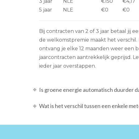
3 jaar
NLE
€150
€4,17
5 jaar
NLE
€0
€0
Bij contracten van 2 of 3 jaar betaal jij e
de welkomstpremie maakt het verschil. Bi
ontvang je elke 12 maanden weer een b
jaarcontracten aantrekkelijk geprijsd. L
ieder jaar overstappen.
Is groene energie automatisch duurder da
Wat is het verschil tussen een enkele me