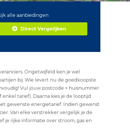
ijk alle aanbiedingen
Direct Vergelijken
veranciers. Ongetwijfeld ken je wel
artijen bij. Wie levert nu de goedkoopste
 eenvoudig! Vul jouw postcode + huisnummer
enkel tarief). Daarna kies je de looptijd
e het gewenste energietarief. Indien gewenst
er. Van elke verstrekker vergelijk je de
 je rijke informatie over stroom, gas en