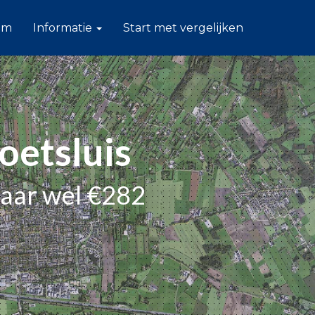
am
Informatie
Start met vergelijken
oetsluis
paar wel €282