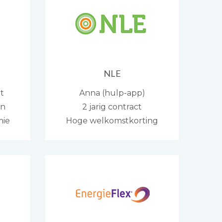
NLE
t
Anna (hulp-app)
en
2 jarig contract
mie
Hoge welkomstkorting