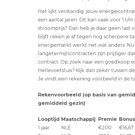
Het lijkt verstandig: jouw energiecontr
een aantal jaren. Dit kan vaak voor 1 t/m 5
stroomprijs? Dan heb je daar geen last va
blijft reken je af tegen nog scherpere ta
energiemarkt werkt net wat anders. Nu 
langetermijncontracten zijn prijziger d
contract. Op zoek naar een goedkoop en
Hellevoetsluis? Kijk dan zeker tussen de
Je vindt een rekening voorbeeld in de t
Rekenvoorbeeld (op basis van gemid
gemiddeld gezin)
Looptijd
Maatschappij
Premie
Bonu
1 jaar
NLE
€200
€16,67