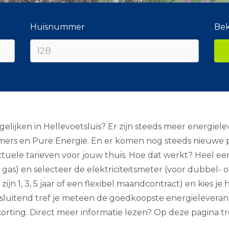
Huisnummer
Bek
elijken in Hellevoetsluis? Er zijn steeds meer energiele
umers en Pure Energie. En er komen nog steeds nieuwe p
 actuele tarieven voor jouw thuis. Hoe dat werkt? Heel
 gas) en selecteer de elektriciteitsmeter (voor dubbel- of 
ijn 1, 3, 5 jaar of een flexibel maandcontract) en kies j
sluitend tref je meteen de goedkoopste energieleveranci
rting. Direct meer informatie lezen? Op deze pagina tref