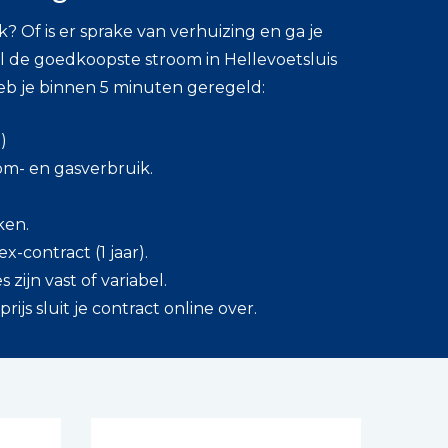
? Of is er sprake van verhuizing en ga je
l de goedkoopste stroom in Hellevoetsluis
heb je binnen 5 minuten geregeld:
)
om- en gasverbruik.
ken.
ex-contract (1 jaar).
zijn vast of variabel.
js sluit je contract online over.