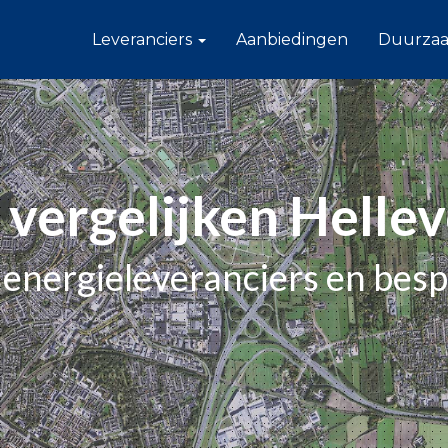
Leveranciers
Aanbiedingen
Duurza
 vergelijken Hellev
le energieleveranciers en bes