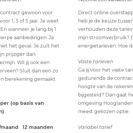
iecontract gewoon voor
Direct online oversta
oor 1, 3 of 5 jaar. Je weet
heb je de keuze tussen 
En wanneer je lang bij 1
verhouden deze tarieve
cherpe aanbiedingen. Ja
mijn stroomverbruik? D
iet het geval. Je zult het
energietarieven. Hoe da
jn prijziger dan
Vaste tarieven
rmijn. Wil jij ook een
Ga jij voor het vaste t
rveen? Sluit dan een zo
gedurende de contractp
een berekening gemaakt
hoogte van de rekenin
bijgesteld? Dan gaat he
per (op basis van
omgeving Hooglanderve
n)
meest gekozen optie.
/maand
12 maanden
Variabel tarief