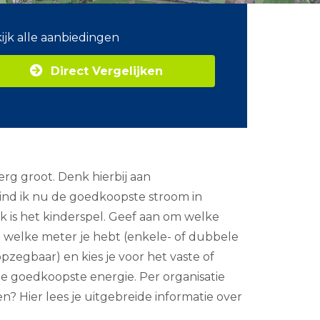
ijk alle aanbiedingen
Direct Vergelijken
rg groot. Denk hierbij aan
vind ik nu de goedkoopste stroom in
jk is het kinderspel. Geef aan om welke
 welke meter je hebt (enkele- of dubbele
opzegbaar) en kies je voor het vaste of
 de goedkoopste energie. Per organisatie
? Hier lees je uitgebreide informatie over