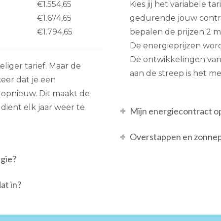
€1.554,65
Kies jij het variabele 
€1.674,65
gedurende jouw contra
€1.794,65
bepalen de prijzen 2 maa
De energieprijzen wor
De ontwikkelingen van d
eliger tarief. Maar de
aan de streep is het m
eer dat je een
s opnieuw. Dit maakt de
 dient elk jaar weer te
Mijn energiecontract o
Overstappen en zonnepa
rgie?
at in?