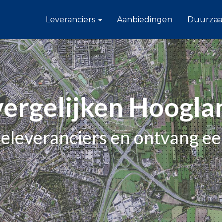
Leveranciers
Aanbiedingen
Duurza
vergelijken Hoogl
gieleveranciers en ontvang e