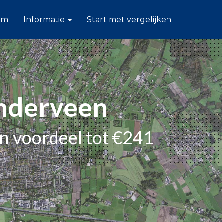
am
Informatie
Start met vergelijken
anderveen
en voordeel tot €241