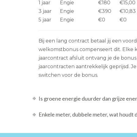
1 jaar
Engie
€180
€15,00
3 jaar
Engie
€390
€10,83
5 jaar
Engie
€0
€0
Bij een lang contract betaal jij een voord
welkomstbonus compenseert dit. Elke k
jaarcontract afsluit ontvang je de bonu
jaarcontracten aantrekkelijk geprijsd. Je
switchen voor de bonus.
Is groene energie duurder dan grijze ene
Enkele meter, dubbele meter, wat houdt d