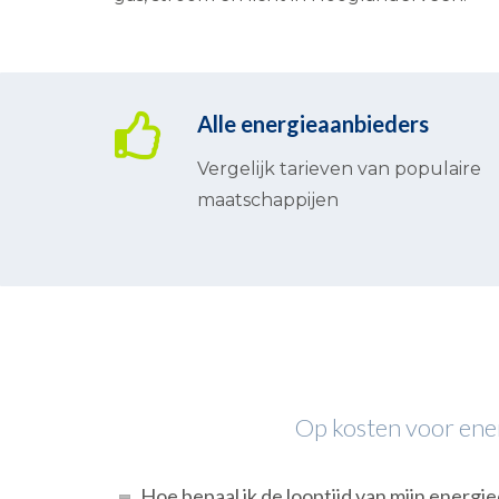
Alle energieaanbieders
Vergelijk tarieven van populaire
maatschappijen
Op kosten voor energ
Hoe bepaal ik de looptijd van mijn energi