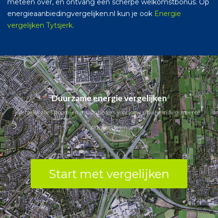
meteen over, en ontvang een scherpe welkomstbonus. Op
energieaanbiedingvergelijken.nl kun je ook
Energie
vergelijken Tytsjerk
.
Duurzame energie vergelijken
Vergelijk alle stroom- en gasaanbieders voor jouw situatie in de gemeente
Achtkarspelen.
Start met vergelijken