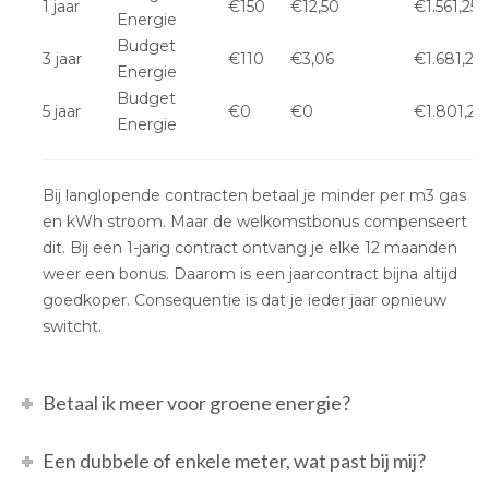
1 jaar
€150
€12,50
€1.561,25
Energie
Budget
3 jaar
€110
€3,06
€1.681,25
Energie
Budget
5 jaar
€0
€0
€1.801,25
Energie
Bij langlopende contracten betaal je minder per m3 gas
en kWh stroom. Maar de welkomstbonus compenseert
dit. Bij een 1-jarig contract ontvang je elke 12 maanden
weer een bonus. Daarom is een jaarcontract bijna altijd
goedkoper. Consequentie is dat je ieder jaar opnieuw
switcht.
Betaal ik meer voor groene energie?
Een dubbele of enkele meter, wat past bij mij?