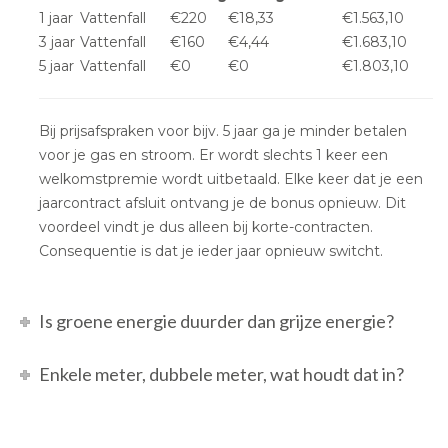
1 jaar
Vattenfall
€220
€18,33
€1.563,10
3 jaar
Vattenfall
€160
€4,44
€1.683,10
5 jaar
Vattenfall
€0
€0
€1.803,10
Bij prijsafspraken voor bijv. 5 jaar ga je minder betalen
voor je gas en stroom. Er wordt slechts 1 keer een
welkomstpremie wordt uitbetaald. Elke keer dat je een
jaarcontract afsluit ontvang je de bonus opnieuw. Dit
voordeel vindt je dus alleen bij korte-contracten.
Consequentie is dat je ieder jaar opnieuw switcht.
Is groene energie duurder dan grijze energie?
Enkele meter, dubbele meter, wat houdt dat in?