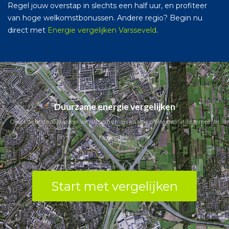
Regel jouw overstap in slechts een half uur, en profiteer
van hoge welkomstbonussen. Andere regio? Begin nu
direct met
Energie vergelijken Varsseveld
.
Duurzame energie vergelijken
Check de beste aanbieders van stroom en gas en stap online over in de gemeente
Medemblik.
Start met vergelijken