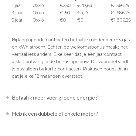
1 jaar
Oxxio
€250
€20,83
€1.566,25
3 jaar
Oxxio
€150
€4,17
€1.686,25
5 jaar
Oxxio
€0
€0
€1.806,25
Bij langlopende contracten betaal je minder per m3 gas
en kWh stroom. Echter, de welkomstbonus maakt het
verhaal iets anders. Elke keer dat je een jaarcontract
afsluit ontvang je de bonus opnieuw. Dit voordeel vindt
je dus alleen bij korte-contracten. Praktisch houdt dit in
dat je elke 12 maanden overstapt.
Betaal ik meer voor groene energie?
Heb ik een dubbele of enkele meter?