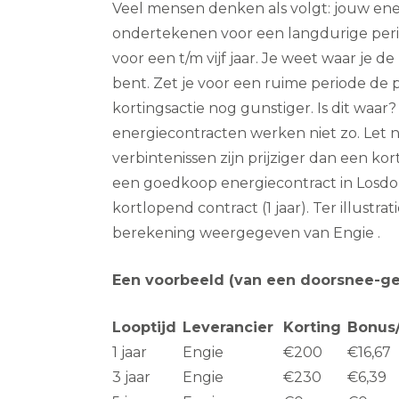
Veel mensen denken als volgt: jouw en
ondertekenen voor een langdurige peri
voor een t/m vijf jaar. Je weet waar je 
bent. Zet je voor een ruime periode de pr
kortingsactie nog gunstiger. Is dit waar
energiecontracten werken niet zo. Let 
verbintenissen zijn prijziger dan een ko
een goedkoop energiecontract in Losdo
kortlopend contract (1 jaar). Ter illustr
berekening weergegeven van Engie .
Een voorbeeld (van een doorsnee-ge
Looptijd
Leverancier
Korting
Bonus
1 jaar
Engie
€200
€16,67
3 jaar
Engie
€230
€6,39