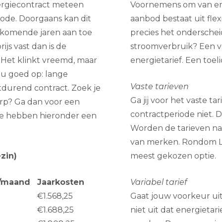
ergiecontract meteen
Voornemens om van ene
ode. Doorgaans kan dit
aanbod bestaat uit flex
de komende jaren aan toe
precies het onderschei
ijs vast dan is de
stroomverbruik? Een ve
? Het klinkt vreemd, maar
energietarief. Een toel
nu goed op: lange
Vaste tarieven
rtdurend contract. Zoek je
Ga jij voor het vaste t
rp? Ga dan voor een
contractperiode niet. D
atie hebben hieronder een
Worden de tarieven naa
van merken. Rondom Lo
zin)
meest gekozen optie.
/maand
Jaarkosten
Variabel tarief
€1.568,25
Gaat jouw voorkeur uit 
€1.688,25
niet uit dat energieta