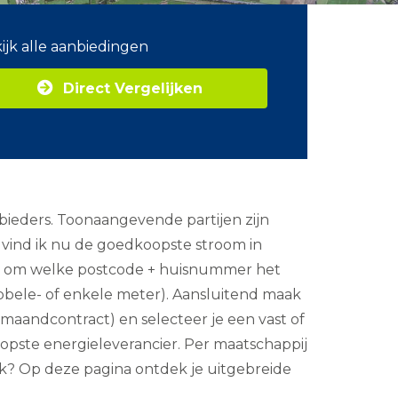
ijk alle aanbiedingen
Direct Vergelijken
nbieders. Toonaangevende partijen zijn
 vind ik nu de goedkoopste stroom in
aan om welke postcode + huisnummer het
ubbele- of enkele meter). Aansluitend maak
el maandcontract) en selecteer je een vast of
oopste energieleverancier. Per maatschappij
erk? Op deze pagina ontdek je uitgebreide