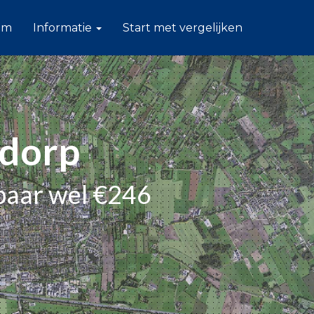
am
Informatie
Start met vergelijken
sdorp
paar wel €246