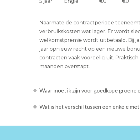
5 jaar
Engie
€0
€0
Naarmate de contractperiode toeneemt
verbruikskosten wat lager. Er wordt sle
welkomstpremie wordt uitbetaald. Bij ja
jaar opnieuw recht op een nieuwe bonus
contracten vaak voordelig uit. Praktisch 
maanden overstapt.
Waar moet ik zijn voor goedkope groene 
Wat is het verschil tussen een enkele me