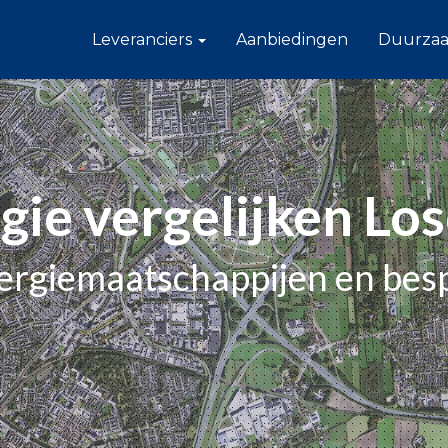
Leveranciers
Aanbiedingen
Duurza
gie vergelijken Lo
nergiemaatschappijen en bes