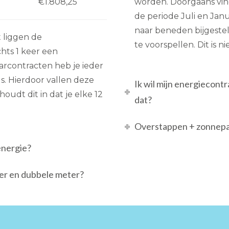
€1.808,25
worden. Doorgaans vindt
de periode Juli en Jan
naar beneden bijgesteld
 liggen de
te voorspellen. Dit is n
chts 1 keer een
arcontracten heb je ieder
. Hierdoor vallen deze
Ik wil mijn energiecont
houdt dit in dat je elke 12
dat?
Overstappen + zonnepa
energie?
ter en dubbele meter?