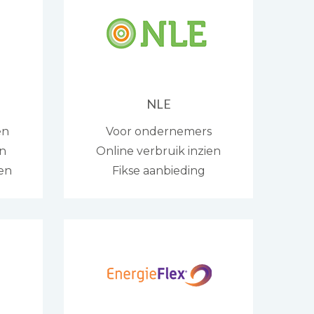
NLE
en
Voor ondernemers
en
Online verbruik inzien
gen
Fikse aanbieding