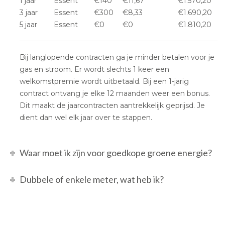
1 jaar
Essent
€140
€11,67
€1.570,20
3 jaar
Essent
€300
€8,33
€1.690,20
5 jaar
Essent
€0
€0
€1.810,20
Bij langlopende contracten ga je minder betalen voor je
gas en stroom. Er wordt slechts 1 keer een
welkomstpremie wordt uitbetaald. Bij een 1-jarig
contract ontvang je elke 12 maanden weer een bonus.
Dit maakt de jaarcontracten aantrekkelijk geprijsd. Je
dient dan wel elk jaar over te stappen.
Waar moet ik zijn voor goedkope groene energie?
Dubbele of enkele meter, wat heb ik?