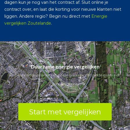
dagen kun je nog van het contract af. Sluit online je
contract over, en laat die korting voor nieuwe klanten niet
liggen. Andere regio? Begin nu direct met
Energie
vergelijken Zoutelande
.
Duurzame energie vergelijken
Vind de goedkoopste stroom- en gasleverancier en start met besparen in de
gemeente Voorst.
Start met vergelijken