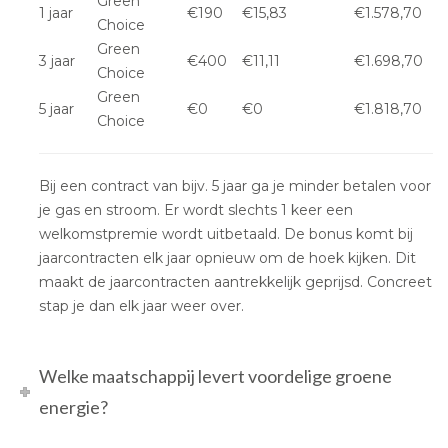
Green
1 jaar
€190
€15,83
€1.578,70
Choice
Green
3 jaar
€400
€11,11
€1.698,70
Choice
Green
5 jaar
€0
€0
€1.818,70
Choice
Bij een contract van bijv. 5 jaar ga je minder betalen voor
je gas en stroom. Er wordt slechts 1 keer een
welkomstpremie wordt uitbetaald. De bonus komt bij
jaarcontracten elk jaar opnieuw om de hoek kijken. Dit
maakt de jaarcontracten aantrekkelijk geprijsd. Concreet
stap je dan elk jaar weer over.
Welke maatschappij levert voordelige groene
energie?