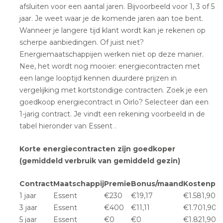
afsluiten voor een aantal jaren. Bijvoorbeeld voor 1, 3 of 5
jaar. Je weet waar je de komende jaren aan toe bent.
Wanneer je langere tijd klant wordt kan je rekenen op
scherpe aanbiedingen. Of juist niet?
Energiemaatschappijen werken niet op deze manier.
Nee, het wordt nog mooier: energiecontracten met
een lange looptijd kennen duurdere prijzen in
vergelijking met kortstondige contracten. Zoek je een
goedkoop energiecontract in Oirlo? Selecteer dan een
1-jarig contract. Je vindt een rekening voorbeeld in de
tabel hieronder van Essent .
Korte energiecontracten zijn goedkoper
(gemiddeld verbruik van gemiddeld gezin)
Contract
Maatschappij
Premie
Bonus/maand
Kostenpla
1 jaar
Essent
€230
€19,17
€1.581,90
3 jaar
Essent
€400
€11,11
€1.701,90
5 jaar
Essent
€0
€0
€1.821,90