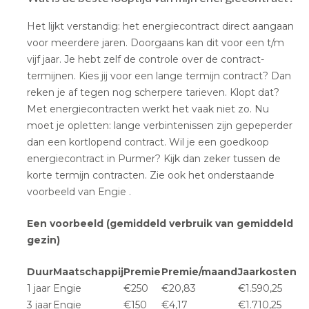
Het lijkt verstandig: het energiecontract direct aangaan
voor meerdere jaren. Doorgaans kan dit voor een t/m
vijf jaar. Je hebt zelf de controle over de contract-
termijnen. Kies jij voor een lange termijn contract? Dan
reken je af tegen nog scherpere tarieven. Klopt dat?
Met energiecontracten werkt het vaak niet zo. Nu
moet je opletten: lange verbintenissen zijn gepeperder
dan een kortlopend contract. Wil je een goedkoop
energiecontract in Purmer? Kijk dan zeker tussen de
korte termijn contracten. Zie ook het onderstaande
voorbeeld van Engie .
Een voorbeeld (gemiddeld verbruik van gemiddeld
gezin)
Duur
Maatschappij
Premie
Premie/maand
Jaarkosten
1 jaar
Engie
€250
€20,83
€1.590,25
3 jaar
Engie
€150
€4,17
€1.710,25