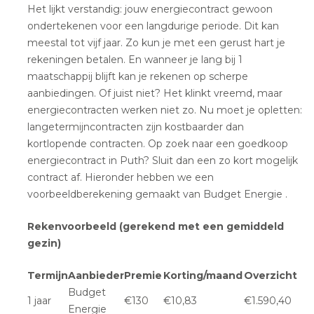
Het lijkt verstandig: jouw energiecontract gewoon
ondertekenen voor een langdurige periode. Dit kan
meestal tot vijf jaar. Zo kun je met een gerust hart je
rekeningen betalen. En wanneer je lang bij 1
maatschappij blijft kan je rekenen op scherpe
aanbiedingen. Of juist niet? Het klinkt vreemd, maar
energiecontracten werken niet zo. Nu moet je opletten:
langetermijncontracten zijn kostbaarder dan
kortlopende contracten. Op zoek naar een goedkoop
energiecontract in Puth? Sluit dan een zo kort mogelijk
contract af. Hieronder hebben we een
voorbeeldberekening gemaakt van Budget Energie .
Rekenvoorbeeld (gerekend met een gemiddeld
gezin)
Termijn
Aanbieder
Premie
Korting/maand
Overzicht
Budget
1 jaar
€130
€10,83
€1.590,40
Energie