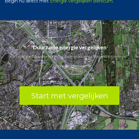
Begin nu direct met
Energie vergelijken Berlicum
.
Duurzame energie vergelijken
Vind de goedkoopste stroom- en gasleverancier en stap online over in de
gemeente Schinnen.
Start met vergelijken