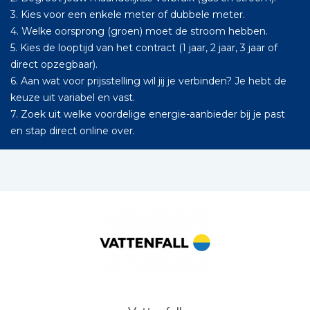
3. Kies voor een enkele meter of dubbele meter.
4. Welke oorsprong (groen) moet de stroom hebben.
5. Kies de looptijd van het contract (1 jaar, 2 jaar, 3 jaar of
direct opzegbaar).
6. Aan wat voor prijsstelling wil jij je verbinden? Je hebt de
keuze uit variabel en vast.
7. Zoek uit welke voordelige energie-aanbieder bij je past
en stap direct online over.