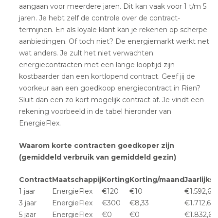
aangaan voor meerdere jaren. Dit kan vaak voor 1 t/m 5
jaren. Je hebt zelf de controle over de contract-
termijnen. En als loyale klant kan je rekenen op scherpe
aanbiedingen. Of toch niet? De energiemarkt werkt net
wat anders. Je zult het niet verwachten:
energiecontracten met een lange looptijd zijn
kostbaarder dan een kortlopend contract. Geef jij de
voorkeur aan een goedkoop energiecontract in Rien?
Sluit dan een zo kort mogelijk contract af. Je vindt een
rekening voorbeeld in de tabel hieronder van
EnergieFlex.
Waarom korte contracten goedkoper zijn
(gemiddeld verbruik van gemiddeld gezin)
Contract
Maatschappij
Korting
Korting/maand
Jaarlijks
1 jaar
EnergieFlex
€120
€10
€1.592,60
3 jaar
EnergieFlex
€300
€8,33
€1.712,60
5 jaar
EnergieFlex
€0
€0
€1.832,60