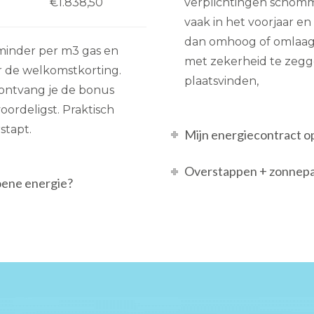
€1.838,50
verplichtingen schomme
vaak in het voorjaar en
dan omhoog of omlaag. 
je minder per m3 gas en
met zekerheid te zegge
r de welkomstkorting.
plaatsvinden,
t ontvang je de bonus
oordeligst. Praktisch
stapt.
Mijn energiecontract o
Overstappen + zonnepan
oene energie?