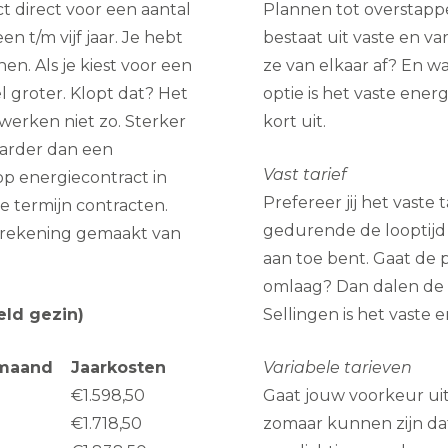
ct direct voor een aantal
Plannen tot overstapp
n t/m vijf jaar. Je hebt
bestaat uit vaste en v
en. Als je kiest voor een
ze van elkaar af? En wa
l groter. Klopt dat? Het
optie is het vaste ener
werken niet zo. Sterker
kort uit.
aarder dan een
Vast tarief
op energiecontract in
Prefereer jij het vaste 
e termijn contracten.
gedurende de looptijd
rekening gemaakt van
aan toe bent. Gaat de 
omlaag? Dan dalen de 
eld gezin)
Sellingen is het vaste 
maand
Jaarkosten
Variabele tarieven
€1.598,50
Gaat jouw voorkeur uit
€1.718,50
zomaar kunnen zijn da