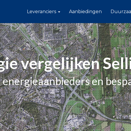
Leveranciers
Aanbiedingen
Duurza
ie vergelijken Sel
e energieaanbieders en besp