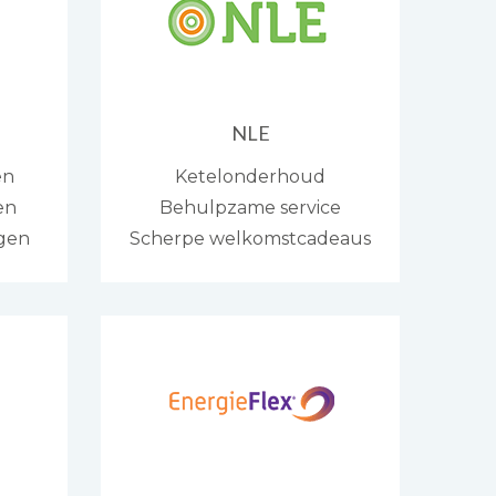
NLE
en
Ketelonderhoud
en
Behulpzame service
ngen
Scherpe welkomstcadeaus