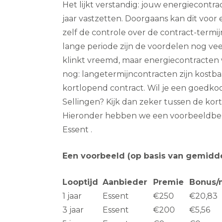
Het lijkt verstandig: jouw energiecontra
jaar vastzetten. Doorgaans kan dit voor ee
zelf de controle over de contract-termijn
lange periode zijn de voordelen nog vee
klinkt vreemd, maar energiecontracten 
nog: langetermijncontracten zijn kostb
kortlopend contract. Wil je een goedko
Sellingen? Kijk dan zeker tussen de kort
Hieronder hebben we een voorbeeldbe
Essent .
Een voorbeeld (op basis van gemidd
Looptijd
Aanbieder
Premie
Bonus/
1 jaar
Essent
€250
€20,83
3 jaar
Essent
€200
€5,56