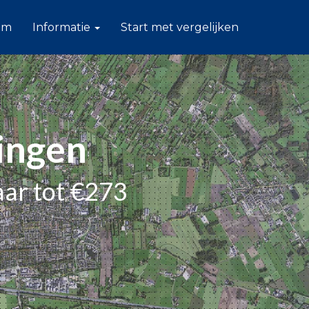
am
Informatie
Start met vergelijken
lingen
aar tot €273