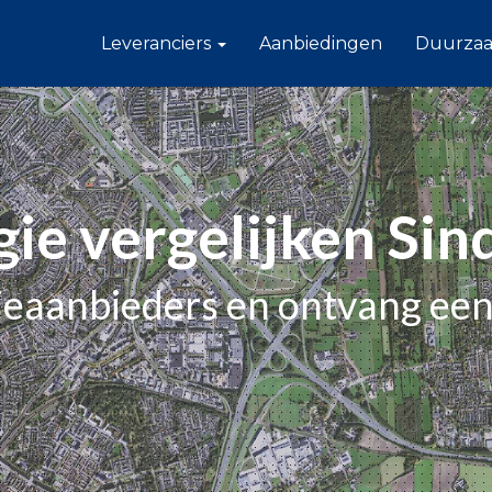
Leveranciers
Aanbiedingen
Duurza
gie vergelijken Sin
gieaanbieders en ontvang een