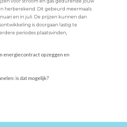
rijzen voor stroom en gas gedurende jouw
en herberekend. Dit gebeurd meermaals
 januari en in juli. De prijzen kunnen dan
jsontwikkeling is doorgaan lastig te
eerdere periodes plaatsvinden,
ijn energiecontract opzeggen en
elen: is dat mogelijk?