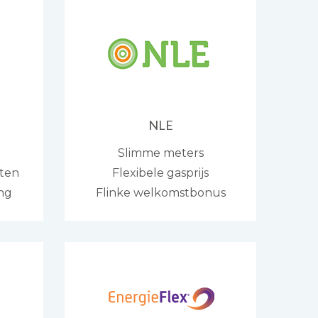
NLE
Slimme meters
cten
Flexibele gasprijs
ng
Flinke welkomstbonus