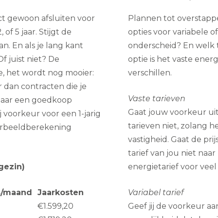
act gewoon afsluiten voor
Plannen tot overstappe
 of 5 jaar. Stijgt de
opties voor variabele of
n. En als je lang kant
onderscheid? En welk t
Of juist niet? De
optie is het vaste ener
, het wordt nog mooier:
verschillen.
 dan contracten die je
Vaste tarieven
 naar een goedkoop
Gaat jouw voorkeur uit
j voorkeur voor een 1-jarig
tarieven niet, zolang h
orbeeldberekening
vastigheid. Gaat de pr
tarief van jou niet naa
gezin)
energietarief voor vee
s/maand
Jaarkosten
Variabel tarief
€1.599,20
Geef jij de voorkeur aa