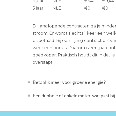
3 jaar
NLE
€340
€9,44
5 jaar
NLE
€0
€0
Bij langlopende contracten ga je minder
stroom. Er wordt slechts 1 keer een we
uitbetaald. Bij een 1-jarig contract ont
weer een bonus. Daarom is een jaarcontra
goedkoper. Praktisch houdt dit in dat j
overstapt.
Betaal ik meer voor groene energie?
Een dubbele of enkele meter, wat past bij 