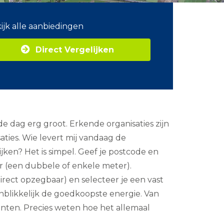
ijk alle aanbiedingen
Direct Vergelijken
e dag erg groot. Erkende organisaties zijn
ties. Wie levert mij vandaag de
ken? Het is simpel. Geef je postcode en
er (een dubbele of enkele meter).
 direct opzegbaar) en selecteer je een vast
enblikkelijk de goedkoopste energie. Van
lanten. Precies weten hoe het allemaal