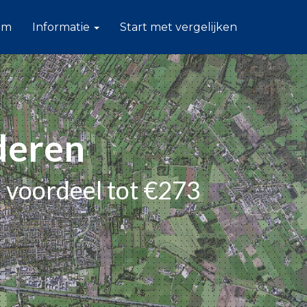
am
Informatie
Start met vergelijken
deren
 voordeel tot €273