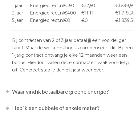
1 jaar
Energiedirect.nl
€150
€12,50
€1.599,50
3 jaar
Energiedirect.nl
€400
€11,11
€1.719,50
5 jaar
Energiedirect.nl
€0
€0
€1.839,50
Bij contracten van 2 of 3 jaar betaal jij een voordeliger
tarief. Maar de welkomstbonus compenseert dit. Bij een
1-jarig contract ontvang je elke 12 maanden weer een
bonus. Hierdoor vallen deze contracten vaak voordelig
uit. Concreet stap je dan elk jaar weer over.
Waar vind ik betaalbare groene energie?
Heb ik een dubbele of enkele meter?