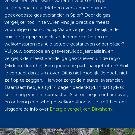
verwarmen, voor warm water en voor sommige
keukenapparatuur. Meteen overstappen naar de
goedkoopste gasleverancier in Spier? Door de gas-
vergelijker tool in te vullen vind je direct de meest
voordelige maatschappij. Via de vergelijker bekijk je de
huidige gasprijzen, inclusief lopende kortingen en
welkomstpremies. Alle actuele gastarieven onder elkaar?
Vul jouw postcode en gasverbruik op jaarbasis in, en
vergelijk de meest voordelige gas-tarieven uit de regio
(Midden-Drenthe). Een goedkope partij aangetroffen? Sluit
je contract dan z.s.m. over. Dit is niet moeilijk. Je hoeft niet
zelf op te zeggen. Hiervoor zorgt de nieuwe leverancier.
Daarnaast heb je altijd 14 dagen bedenktijd. In dat tijdvak
kun je nog van het contract af. Sluit online je contract over,
en ontvang een scherpe welkomstbonus. Je treft hier ook
uitgebreide info over
Energie vergelijken Dirkshorn
.