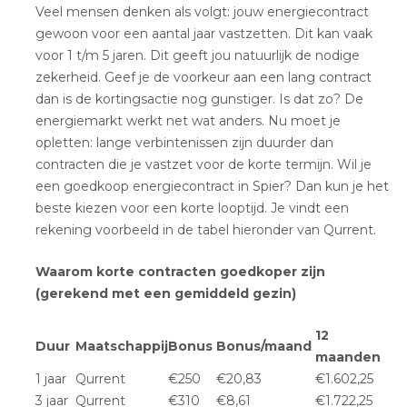
Veel mensen denken als volgt: jouw energiecontract
gewoon voor een aantal jaar vastzetten. Dit kan vaak
voor 1 t/m 5 jaren. Dit geeft jou natuurlijk de nodige
zekerheid. Geef je de voorkeur aan een lang contract
dan is de kortingsactie nog gunstiger. Is dat zo? De
energiemarkt werkt net wat anders. Nu moet je
opletten: lange verbintenissen zijn duurder dan
contracten die je vastzet voor de korte termijn. Wil je
een goedkoop energiecontract in Spier? Dan kun je het
beste kiezen voor een korte looptijd. Je vindt een
rekening voorbeeld in de tabel hieronder van Qurrent.
Waarom korte contracten goedkoper zijn
(gerekend met een gemiddeld gezin)
12
Duur
Maatschappij
Bonus
Bonus/maand
maanden
1 jaar
Qurrent
€250
€20,83
€1.602,25
3 jaar
Qurrent
€310
€8,61
€1.722,25