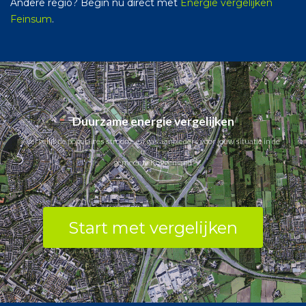
Andere regio? Begin nu direct met
Energie vergelijken
Feinsum
.
Duurzame energie vergelijken
Vergelijk de populaires stroom- en gas aanbieders voor jouw situatie in de
gemeente Koggenland.
Start met vergelijken