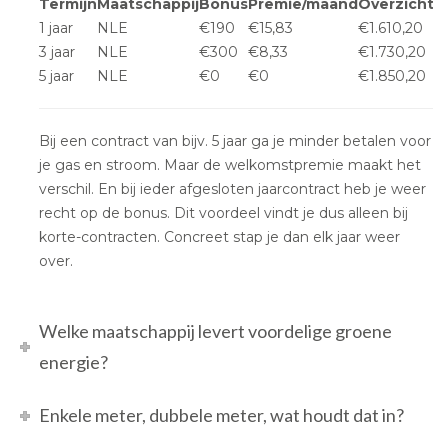
Termijn
Maatschappij
Bonus
Premie/maand
Overzicht
1 jaar
NLE
€190
€15,83
€1.610,20
3 jaar
NLE
€300
€8,33
€1.730,20
5 jaar
NLE
€0
€0
€1.850,20
Bij een contract van bijv. 5 jaar ga je minder betalen voor
je gas en stroom. Maar de welkomstpremie maakt het
verschil. En bij ieder afgesloten jaarcontract heb je weer
recht op de bonus. Dit voordeel vindt je dus alleen bij
korte-contracten. Concreet stap je dan elk jaar weer
over.
Welke maatschappij levert voordelige groene
energie?
Enkele meter, dubbele meter, wat houdt dat in?