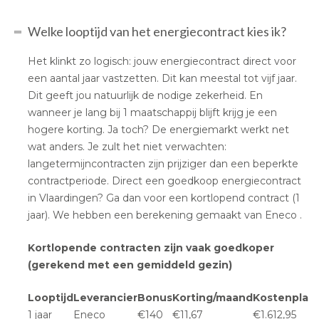
Welke looptijd van het energiecontract kies ik?
Het klinkt zo logisch: jouw energiecontract direct voor
een aantal jaar vastzetten. Dit kan meestal tot vijf jaar.
Dit geeft jou natuurlijk de nodige zekerheid. En
wanneer je lang bij 1 maatschappij blijft krijg je een
hogere korting. Ja toch? De energiemarkt werkt net
wat anders. Je zult het niet verwachten:
langetermijncontracten zijn prijziger dan een beperkte
contractperiode. Direct een goedkoop energiecontract
in Vlaardingen? Ga dan voor een kortlopend contract (1
jaar). We hebben een berekening gemaakt van Eneco .
Kortlopende contracten zijn vaak goedkoper
(gerekend met een gemiddeld gezin)
Looptijd
Leverancier
Bonus
Korting/maand
Kostenplaat
1 jaar
Eneco
€140
€11,67
€1.612,95