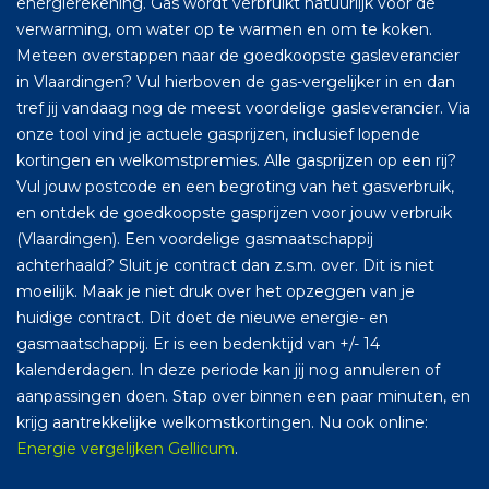
energierekening. Gas wordt verbruikt natuurlijk voor de
verwarming, om water op te warmen en om te koken.
Meteen overstappen naar de goedkoopste gasleverancier
in Vlaardingen? Vul hierboven de gas-vergelijker in en dan
tref jij vandaag nog de meest voordelige gasleverancier. Via
onze tool vind je actuele gasprijzen, inclusief lopende
kortingen en welkomstpremies. Alle gasprijzen op een rij?
Vul jouw postcode en een begroting van het gasverbruik,
en ontdek de goedkoopste gasprijzen voor jouw verbruik
(Vlaardingen). Een voordelige gasmaatschappij
achterhaald? Sluit je contract dan z.s.m. over. Dit is niet
moeilijk. Maak je niet druk over het opzeggen van je
huidige contract. Dit doet de nieuwe energie- en
gasmaatschappij. Er is een bedenktijd van +/- 14
kalenderdagen. In deze periode kan jij nog annuleren of
aanpassingen doen. Stap over binnen een paar minuten, en
krijg aantrekkelijke welkomstkortingen. Nu ook online:
Energie vergelijken Gellicum
.