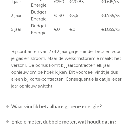
1 jaar
€250
€20,83
€1.615,75
Energie
Budget
3 jaar
€130
€3,61
€1.735,75
Energie
Budget
5 jaar
€0
€0
€1.855,75
Energie
Bij contracten van 2 of 3 jaar ga je minder betalen voor
je gas en stroom. Maar de welkomstpremie maakt het
verschil. De bonus komt bij jaarcontracten elk jaar
opnieuw om de hoek kijken. Dit voordeel vindt je dus
alleen bij korte-contracten. Consequentie is dat je ieder
jaar opnieuw switcht.
Waar vind ik betaalbare groene energie?
Enkele meter, dubbele meter, wat houdt dat in?