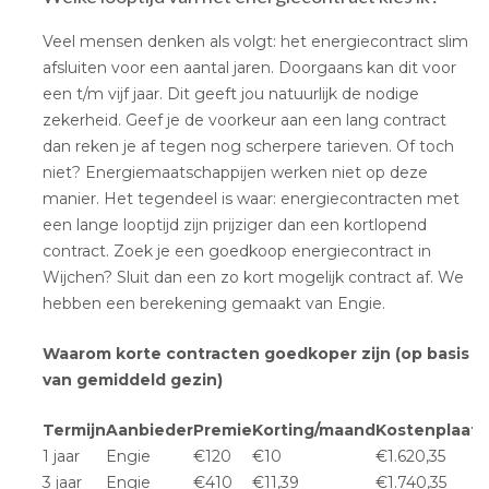
Veel mensen denken als volgt: het energiecontract slim
afsluiten voor een aantal jaren. Doorgaans kan dit voor
een t/m vijf jaar. Dit geeft jou natuurlijk de nodige
zekerheid. Geef je de voorkeur aan een lang contract
dan reken je af tegen nog scherpere tarieven. Of toch
niet? Energiemaatschappijen werken niet op deze
manier. Het tegendeel is waar: energiecontracten met
een lange looptijd zijn prijziger dan een kortlopend
contract. Zoek je een goedkoop energiecontract in
Wijchen? Sluit dan een zo kort mogelijk contract af. We
hebben een berekening gemaakt van Engie.
Waarom korte contracten goedkoper zijn (op basis
van gemiddeld gezin)
Termijn
Aanbieder
Premie
Korting/maand
Kostenplaatj
1 jaar
Engie
€120
€10
€1.620,35
3 jaar
Engie
€410
€11,39
€1.740,35