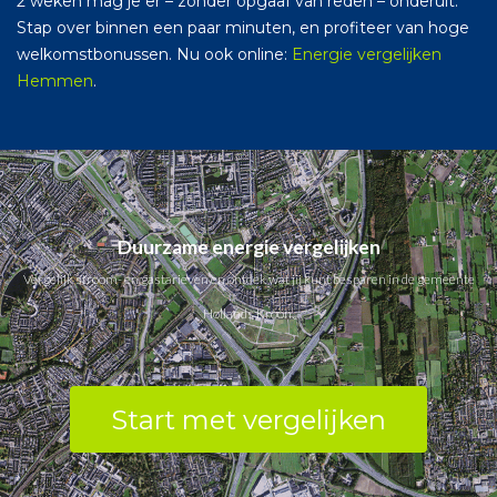
2 weken mag je er – zonder opgaaf van reden – onderuit.
Stap over binnen een paar minuten, en profiteer van hoge
welkomstbonussen. Nu ook online:
Energie vergelijken
Hemmen
.
Duurzame energie vergelijken
Vergelijk stroom- en gastarieven en ontdek wat jij kunt besparen in de gemeente
Hollands Kroon.
Start met vergelijken