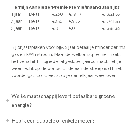
Termijn
Aanbieder
Premie
Premie/maand
Jaarlijks
1 jaar
Delta
€230
€19,17
€1.621,65
3 jaar
Delta
€350
€9,72
€1.741,65
5 jaar
Delta
€0
€0
€1.861,65
Bij prijsafspraken voor bijv. 5 jaar betaal je minder per m3
gas en kWh stroom. Maar de welkomstpremie maakt
het verschil. En bij ieder afgesloten jaarcontract heb je
weer recht op de bonus. Onderaan de streep is dit het
voordeligst. Concreet stap je dan elk jaar weer over.
Welke maatschappij levert betaalbare groene
energie?
Heb ik een dubbele of enkele meter?