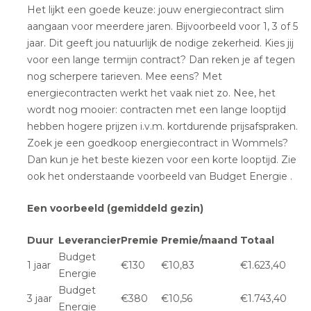
Het lijkt een goede keuze: jouw energiecontract slim
aangaan voor meerdere jaren. Bijvoorbeeld voor 1, 3 of 5
jaar. Dit geeft jou natuurlijk de nodige zekerheid. Kies jij
voor een lange termijn contract? Dan reken je af tegen
nog scherpere tarieven. Mee eens? Met
energiecontracten werkt het vaak niet zo. Nee, het
wordt nog mooier: contracten met een lange looptijd
hebben hogere prijzen i.v.m. kortdurende prijsafspraken.
Zoek je een goedkoop energiecontract in Wommels?
Dan kun je het beste kiezen voor een korte looptijd. Zie
ook het onderstaande voorbeeld van Budget Energie .
Een voorbeeld (gemiddeld gezin)
Duur
Leverancier
Premie
Premie/maand
Totaal
Budget
1 jaar
€130
€10,83
€1.623,40
Energie
Budget
3 jaar
€380
€10,56
€1.743,40
Energie