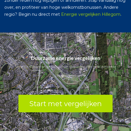
zonder reden nog wijzigen of annuleren. Stap vandaag nog
over, en profiteer van hoge welkomstbonussen. Andere
regio? Begin nu direct met
Energie vergelijken Hillegom
.
Duurzame energie vergelijken
Vergelijk stroom- en gastarieven en stap online over in de gemeente
Littenseradiel.
Start met vergelijken