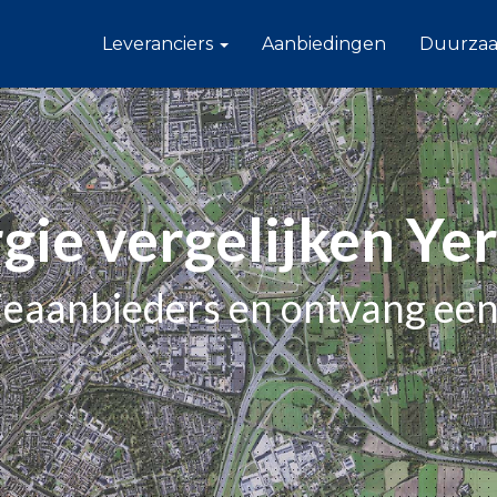
Leveranciers
Aanbiedingen
Duurza
gie vergelijken Ye
gieaanbieders en ontvang een