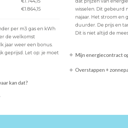
€1.744,15
dat prijzen van energ
€1.864,15
wisselen. Dit gebeurd m
najaar. Het stroom en
duurder. De prijs en tar
inder per m3 gas en kWh
Dit is niet altijd de me
eer de welkomst
 elk jaar weer een bonus.
k geprijsd. Let op: je moet
Mijn energiecontract o
Overstappen + zonnepa
waar kan dat?
?