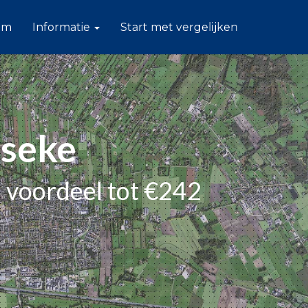
am
Informatie
Start met vergelijken
rseke
 voordeel tot €242