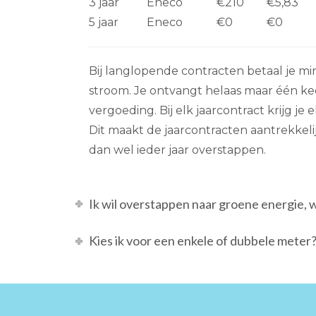
3 jaar
Eneco
€210
€5,83
5 jaar
Eneco
€0
€0
Bij langlopende contracten betaal je m
stroom. Je ontvangt helaas maar één k
vergoeding. Bij elk jaarcontract krijg je
Dit maakt de jaarcontracten aantrekkelij
dan wel ieder jaar overstappen.
Ik wil overstappen naar groene energie, 
Kies ik voor een enkele of dubbele meter