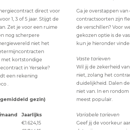
nergiecontract direct voor
Ga je overstappen van 
or 1, 3 of 5 jaar. Stijgt de
contractsoorten zijn fl
an. Zet je voor een ruime
de verschillen? Voor w
gen nog scherpere
gekozen optie is de vas
energiewereld niet het
kun je hieronder vinde
getermijncontracten
Vaste tarieven
g met kortstondige
Wil jij de zekerheid va
econtract in Yerseke?
niet, zolang het contra
indt een rekening
duidelijkheid. Dalen de
co .
niet van. In en rondom 
 gemiddeld gezin)
meest populair.
g/maand
Jaarlijks
Variabele tarieven
€1.624,15
Geef jij de voorkeur aa