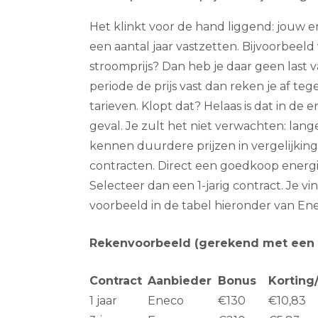
Het klinkt voor de hand liggend: jouw e
een aantal jaar vastzetten. Bijvoorbeeld vo
stroomprijs? Dan heb je daar geen last v
periode de prijs vast dan reken je af te
tarieven. Klopt dat? Helaas is dat in de 
geval. Je zult het niet verwachten: lan
kennen duurdere prijzen in vergelijkin
contracten. Direct een goedkoop energi
Selecteer dan een 1-jarig contract. Je v
voorbeeld in de tabel hieronder van Ene
Rekenvoorbeeld (gerekend met een
Contract
Aanbieder
Bonus
Kortin
1 jaar
Eneco
€130
€10,83