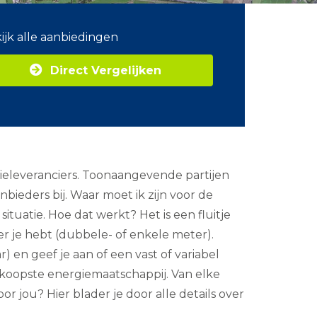
ijk alle aanbiedingen
Direct Vergelijken
gieleveranciers. Toonaangevende partijen
ieders bij. Waar moet ik zijn voor de
ituatie. Hoe dat werkt? Het is een fluitje
er je hebt (dubbele- of enkele meter).
r) en geef je aan of een vast of variabel
edkoopste energiemaatschappij. Van elke
or jou? Hier blader je door alle details over