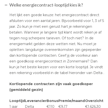
Welke energiecontract-looptijd kies ik?
Het lijkt een goede keuze: het energiecontract direct
afsluiten voor een aantal jaren. Bijvoorbeeld voor 1, 3 of 5
jaar. Zo kun je met een gerust hart je rekeningen
betalen. Wanneer je langere tijd klant wordt reken je af
tegen nog scherpere tarieven. Of toch niet? In de
energiemarkt gelden deze wetten niet. Nu moet je
opletten: langdurige overeenkomsten zijn gepeperder
dan kortlopende contracten. Geef jij de voorkeur aan
een goedkoop energiecontract in Zonnemaire? Dan
kun je het beste kiezen voor een korte looptijd. Je vindt
een rekening voorbeeld in de tabel hieronder van Delta .
Kortlopende contracten zijn vaak goedkoper
(gemiddeld gezin)
Looptijd
Leverancier
Bonus
Premie/maand
Overzicht
1 jaar
Delta
€110
€9,17
€1.626,30