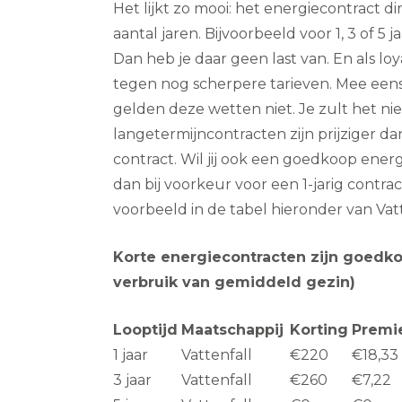
Het lijkt zo mooi: het energiecontract di
aantal jaren. Bijvoorbeeld voor 1, 3 of 5 j
Dan heb je daar geen last van. En als loy
tegen nog scherpere tarieven. Mee een
gelden deze wetten niet. Je zult het ni
langetermijncontracten zijn prijziger 
contract. Wil jij ook een goedkoop ener
dan bij voorkeur voor een 1-jarig contra
voorbeeld in de tabel hieronder van Vatt
Korte energiecontracten zijn goedk
verbruik van gemiddeld gezin)
Looptijd
Maatschappij
Korting
Premi
1 jaar
Vattenfall
€220
€18,33
3 jaar
Vattenfall
€260
€7,22