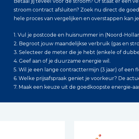
Betaal jij teveel voor de stroom? Of staat er een v
stroom contract afsluiten? Zoek nu direct de goe
hele proces van vergelijken en overstappen kan j
1. Vul je postcode en huisnummer in (Noord-Holla
2. Begroot jouw maandelijkse verbruik (gas en str
3. Selecteer de meter die je hebt (enkele of dubbe
4. Geef aan of je duurzame energie wil.
5. Wil je een lange contracttermijn (3 jaar) of een fl
6. Welke prijsafspraak geniet je voorkeur? De actuel
7. Maak een keuze uit de goedkoopste energie-aanb