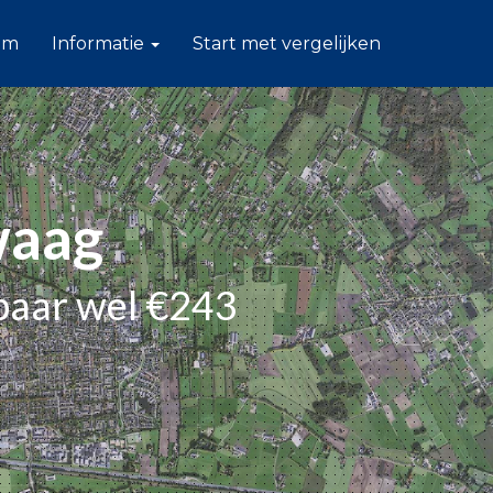
am
Informatie
Start met vergelijken
waag
paar wel €243