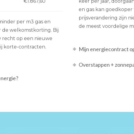
€1.867,60
keer per jaar, doorgaan
en gas kan goedkoper 
prijsverandering zijn ni
je minder per m3 gas en
de meest voordelige mo
r de welkomstkorting. Bij
uw recht op een nieuwe
ij korte-contracten.
Mijn energiecontract o
Overstappen + zonnepa
energie?