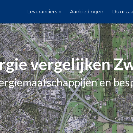
Leveranciers
Aanbiedingen
Duurza
rgie vergelijken Z
nergiemaatschappijen en bes