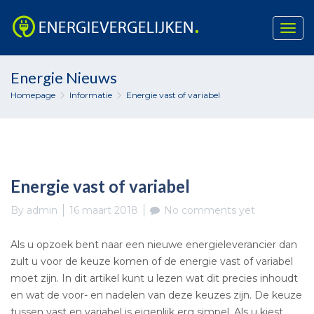
Togg
navig
Skip
Energie Nieuws
to
Homepage
Informatie
Energie vast of variabel
content
Energie vast of variabel
By
admin
16 maart 2018
No comments yet
Als u opzoek bent naar een nieuwe energieleverancier dan
zult u voor de keuze komen of de energie vast of variabel
moet zijn. In dit artikel kunt u lezen wat dit precies inhoudt
en wat de voor- en nadelen van deze keuzes zijn. De keuze
tussen vast en variabel is eigenlijk erg simpel. Als u kiest